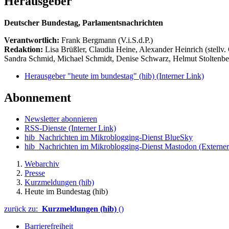
Herausgeber
Deutscher Bundestag, Parlamentsnachrichten
Verantwortlich:
Frank Bergmann (V.i.S.d.P.)
Redaktion:
Lisa Brüßler, Claudia Heine, Alexander Heinrich (stellv.
Sandra Schmid, Michael Schmidt, Denise Schwarz, Helmut Stoltenbe
Herausgeber "heute im bundestag" (hib)
(Interner Link)
Abonnement
Newsletter abonnieren
RSS-Dienste
(Interner Link)
hib_Nachrichten im Mikroblogging-Dienst BlueSky
hib_Nachrichten im Mikroblogging-Dienst Mastodon
(Externer
Webarchiv
Presse
Kurzmeldungen (hib)
Heute im Bundestag (hib)
zurück zu:
Kurzmeldungen (hib)
()
Barrierefreiheit