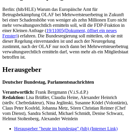
Berlin: (hib/HLE) Warum das Europäische Amt für
Betrugsbekämpfung OLAF bei Mehrwertsteuerbetrug in Zukunft
bei einer Schadenshöhe von weniger als zehn Millionen Euro nicht
mehr verwaltungsrechtlich ermitteln soll, will die FDP-Fraktion in
einer Kleinen Anfrage (
19/11005
(Dokument, öffnet ein neues
Fenster)
) erfahren. Die Bundesregierung soll mitteilen, ob sie mit
dieser Regelung einverstanden ist und auch der Neuregelung
zustimmt, nach der OLAF nur noch dann bei Mehrwertsteuerbetrug
verwaltungsrechtlich ermitteln darf, wenn mehr als ein Mitgliedstaat
betroffen ist.
Herausgeber
Deutscher Bundestag, Parlamentsnachrichten
Verantwortlich:
Frank Bergmann (V.i.S.d.P.)
Redaktion:
Lisa Brüßler, Claudia Heine, Alexander Heinrich
(stellv. Chefredakteur), Nina Jeglinski,
Susanne Ködel (Volontärin),
Claus Peter Kosfeld, Johanna Metz, Sören Christian Reimer (Chef
vom Dienst), Sandra Schmid, Michael Schmidt, Denise Schwarz,
Helmut Stoltenberg, Alexander Weinlein
Herausgeber "heute im bundestag" (hib)
(Interner Link)