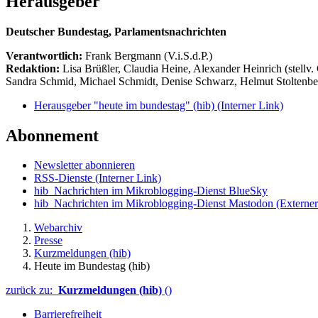
Herausgeber
Deutscher Bundestag, Parlamentsnachrichten
Verantwortlich:
Frank Bergmann (V.i.S.d.P.)
Redaktion:
Lisa Brüßler, Claudia Heine, Alexander Heinrich (stellv.
Sandra Schmid, Michael Schmidt, Denise Schwarz, Helmut Stoltenbe
Herausgeber "heute im bundestag" (hib)
(Interner Link)
Abonnement
Newsletter abonnieren
RSS-Dienste
(Interner Link)
hib_Nachrichten im Mikroblogging-Dienst BlueSky
hib_Nachrichten im Mikroblogging-Dienst Mastodon
(Externer
Webarchiv
Presse
Kurzmeldungen (hib)
Heute im Bundestag (hib)
zurück zu:
Kurzmeldungen (hib)
()
Barrierefreiheit