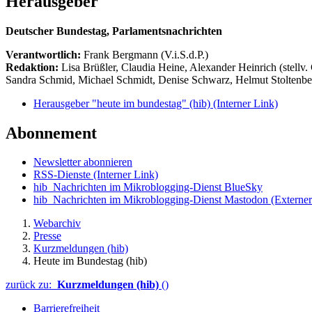
Herausgeber
Deutscher Bundestag, Parlamentsnachrichten
Verantwortlich:
Frank Bergmann (V.i.S.d.P.)
Redaktion:
Lisa Brüßler, Claudia Heine, Alexander Heinrich (stellv.
Sandra Schmid, Michael Schmidt, Denise Schwarz, Helmut Stoltenbe
Herausgeber "heute im bundestag" (hib)
(Interner Link)
Abonnement
Newsletter abonnieren
RSS-Dienste
(Interner Link)
hib_Nachrichten im Mikroblogging-Dienst BlueSky
hib_Nachrichten im Mikroblogging-Dienst Mastodon
(Externer
Webarchiv
Presse
Kurzmeldungen (hib)
Heute im Bundestag (hib)
zurück zu:
Kurzmeldungen (hib)
()
Barrierefreiheit