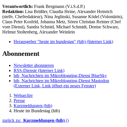
Verantwortlich:
Frank Bergmann (V.i.S.d.P.)
Redaktion:
Lisa Brüßler, Claudia Heine, Alexander Heinrich
(stellv. Chefredakteur), Nina Jeglinski,
Susanne Ködel (Volontärin),
Claus Peter Kosfeld, Johanna Metz, Sören Christian Reimer (Chef
vom Dienst), Sandra Schmid, Michael Schmidt, Denise Schwarz,
Helmut Stoltenberg, Alexander Weinlein
Herausgeber "heute im bundestag" (hib)
(Interner Link)
Abonnement
Newsletter abonnieren
RSS-Dienste
(Interner Link)
hib_Nachrichten im Mikroblogging-Dienst BlueSky
hib_Nachrichten im Mikroblogging-Dienst Mastodon
(Externer Link, Link öffnet ein neues Fenster)
Webarchiv
Presse
Kurzmeldungen (hib)
Heute im Bundestag (hib)
zurück zu:
Kurzmeldungen (hib)
()