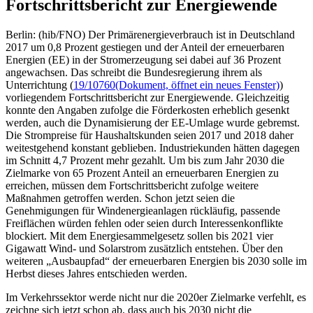
Fortschrittsbericht zur Energiewende
Berlin: (hib/FNO) Der Primärenergieverbrauch ist in Deutschland
2017 um 0,8 Prozent gestiegen und der Anteil der erneuerbaren
Energien (EE) in der Stromerzeugung sei dabei auf 36 Prozent
angewachsen. Das schreibt die Bundesregierung ihrem als
Unterrichtung (
19/10760
(Dokument, öffnet ein neues Fenster)
)
vorliegendem Fortschrittsbericht zur Energiewende. Gleichzeitig
konnte den Angaben zufolge die Förderkosten erheblich gesenkt
werden, auch die Dynamisierung der EE-Umlage wurde gebremst.
Die Strompreise für Haushaltskunden seien 2017 und 2018 daher
weitestgehend konstant geblieben. Industriekunden hätten dagegen
im Schnitt 4,7 Prozent mehr gezahlt. Um bis zum Jahr 2030 die
Zielmarke von 65 Prozent Anteil an erneuerbaren Energien zu
erreichen, müssen dem Fortschrittsbericht zufolge weitere
Maßnahmen getroffen werden. Schon jetzt seien die
Genehmigungen für Windenergieanlagen rückläufig, passende
Freiflächen würden fehlen oder seien durch Interessenkonflikte
blockiert. Mit dem Energiesammelgesetz sollen bis 2021 vier
Gigawatt Wind- und Solarstrom zusätzlich entstehen. Über den
weiteren „Ausbaupfad“ der erneuerbaren Energien bis 2030 solle im
Herbst dieses Jahres entschieden werden.
Im Verkehrssektor werde nicht nur die 2020er Zielmarke verfehlt, es
zeichne sich jetzt schon ab, dass auch bis 2030 nicht die