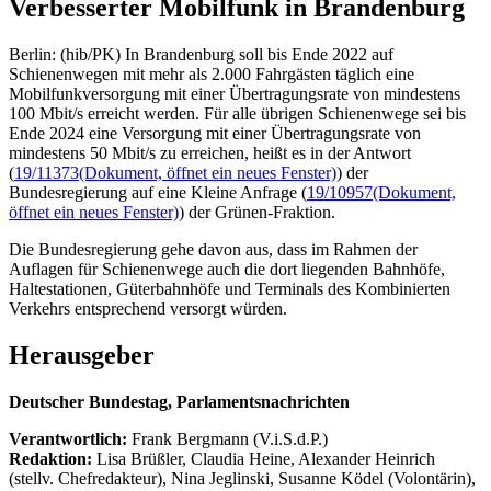
Verbesserter Mobilfunk in Brandenburg
Berlin: (hib/PK) In Brandenburg soll bis Ende 2022 auf
Schienenwegen mit mehr als 2.000 Fahrgästen täglich eine
Mobilfunkversorgung mit einer Übertragungsrate von mindestens
100 Mbit/s erreicht werden. Für alle übrigen Schienenwege sei bis
Ende 2024 eine Versorgung mit einer Übertragungsrate von
mindestens 50 Mbit/s zu erreichen, heißt es in der Antwort
(
19/11373
(Dokument, öffnet ein neues Fenster)
) der
Bundesregierung auf eine Kleine Anfrage (
19/10957
(Dokument,
öffnet ein neues Fenster)
) der Grünen-Fraktion.
Die Bundesregierung gehe davon aus, dass im Rahmen der
Auflagen für Schienenwege auch die dort liegenden Bahnhöfe,
Haltestationen, Güterbahnhöfe und Terminals des Kombinierten
Verkehrs entsprechend versorgt würden.
Herausgeber
Deutscher Bundestag, Parlamentsnachrichten
Verantwortlich:
Frank Bergmann (V.i.S.d.P.)
Redaktion:
Lisa Brüßler, Claudia Heine, Alexander Heinrich
(stellv. Chefredakteur), Nina Jeglinski,
Susanne Ködel (Volontärin),