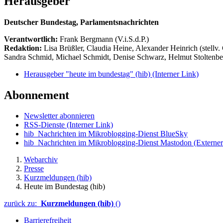
Herausgeber
Deutscher Bundestag, Parlamentsnachrichten
Verantwortlich:
Frank Bergmann (V.i.S.d.P.)
Redaktion:
Lisa Brüßler, Claudia Heine, Alexander Heinrich (stellv.
Sandra Schmid, Michael Schmidt, Denise Schwarz, Helmut Stoltenbe
Herausgeber "heute im bundestag" (hib)
(Interner Link)
Abonnement
Newsletter abonnieren
RSS-Dienste
(Interner Link)
hib_Nachrichten im Mikroblogging-Dienst BlueSky
hib_Nachrichten im Mikroblogging-Dienst Mastodon
(Externer
Webarchiv
Presse
Kurzmeldungen (hib)
Heute im Bundestag (hib)
zurück zu:
Kurzmeldungen (hib)
()
Barrierefreiheit