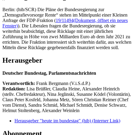
Berlin: (hib/SCR) Die Pläne der Bundesregierung zur
„Demografievorsorge Rente“ stehen im Mittelpunkt einer Kleinen
Anfrage der FDP-Fraktion (
19/11494
(Dokument, öffnet ein neues
Fenster)
). Die Liberalen fragen die Bundesregierung, ob sie
weiterhin beabsichtigt, diese Rücklage mit einer jährlichen
Zuführung in Höhe von zwei Milliarden Euro ab dem Jahr 2021 zu
errichten. Die Fraktion interessiert sich weiterhin dafür, aus welchen
Mitteln diese Rücklage gegebenenfalls finanziert werden soll.
Herausgeber
Deutscher Bundestag, Parlamentsnachrichten
Verantwortlich:
Frank Bergmann (V.i.S.d.P.)
Redaktion:
Lisa Brüßler, Claudia Heine, Alexander Heinrich
(stellv. Chefredakteur), Nina Jeglinski,
Susanne Ködel (Volontärin),
Claus Peter Kosfeld, Johanna Metz, Sören Christian Reimer (Chef
vom Dienst), Sandra Schmid, Michael Schmidt, Denise Schwarz,
Helmut Stoltenberg, Alexander Weinlein
Herausgeber "heute im bundestag" (hib)
(Interner Link)
Abonnement