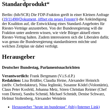
Standardprodukt“
Berlin: (hib/SCR) Die FDP-Fraktion greift in einer Kleinen Anfrage
(
19/11490
(Dokument, öffnet ein neues Fenster)
) die Ankündigung
der Koalition auf, die Entwicklung eines Standard-Angebotes für
Riester-Verträge anzustreben. Von der Bundesregierung will die
Fraktion unter anderem wissen, wie viele Bürger aktuell einen
Riester-Vertrag halten. Zudem interessieren sich die Liberalen dafür,
was genau die Bundesregierung standardisieren möchte und
welchen Zeitplan sie dabei verfolgt.
Herausgeber
Deutscher Bundestag, Parlamentsnachrichten
Verantwortlich:
Frank Bergmann (V.i.S.d.P.)
Redaktion:
Lisa Brüßler, Claudia Heine, Alexander Heinrich
(stellv. Chefredakteur), Nina Jeglinski,
Susanne Ködel (Volontärin),
Claus Peter Kosfeld, Johanna Metz, Sören Christian Reimer (Chef
vom Dienst), Sandra Schmid, Michael Schmidt, Denise Schwarz,
Helmut Stoltenberg, Alexander Weinlein
Herausgeber "heute im bundestag" (hib)
(Interner Link)