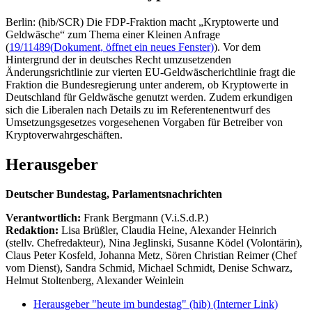
Berlin: (hib/SCR) Die FDP-Fraktion macht „Kryptowerte und
Geldwäsche“ zum Thema einer Kleinen Anfrage
(
19/11489
(Dokument, öffnet ein neues Fenster)
). Vor dem
Hintergrund der in deutsches Recht umzusetzenden
Änderungsrichtlinie zur vierten EU-Geldwäscherichtlinie fragt die
Fraktion die Bundesregierung unter anderem, ob Kryptowerte in
Deutschland für Geldwäsche genutzt werden. Zudem erkundigen
sich die Liberalen nach Details zu im Referentenentwurf des
Umsetzungsgesetzes vorgesehenen Vorgaben für Betreiber von
Kryptoverwahrgeschäften.
Herausgeber
Deutscher Bundestag, Parlamentsnachrichten
Verantwortlich:
Frank Bergmann (V.i.S.d.P.)
Redaktion:
Lisa Brüßler, Claudia Heine, Alexander Heinrich
(stellv. Chefredakteur), Nina Jeglinski,
Susanne Ködel (Volontärin),
Claus Peter Kosfeld, Johanna Metz, Sören Christian Reimer (Chef
vom Dienst), Sandra Schmid, Michael Schmidt, Denise Schwarz,
Helmut Stoltenberg, Alexander Weinlein
Herausgeber "heute im bundestag" (hib)
(Interner Link)