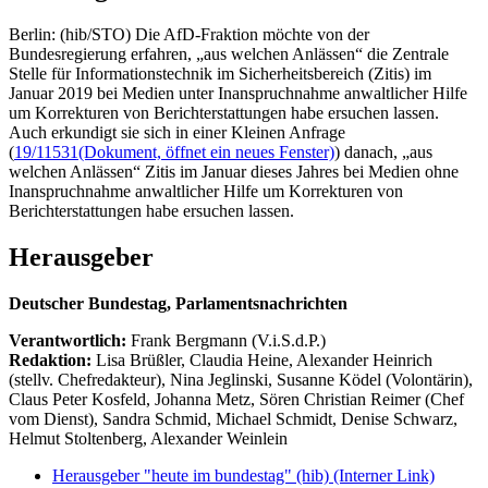
Berlin: (hib/STO) Die AfD-Fraktion möchte von der
Bundesregierung erfahren, „aus welchen Anlässen“ die Zentrale
Stelle für Informationstechnik im Sicherheitsbereich (Zitis) im
Januar 2019 bei Medien unter Inanspruchnahme anwaltlicher Hilfe
um Korrekturen von Berichterstattungen habe ersuchen lassen.
Auch erkundigt sie sich in einer Kleinen Anfrage
(
19/11531
(Dokument, öffnet ein neues Fenster)
) danach, „aus
welchen Anlässen“ Zitis im Januar dieses Jahres bei Medien ohne
Inanspruchnahme anwaltlicher Hilfe um Korrekturen von
Berichterstattungen habe ersuchen lassen.
Herausgeber
Deutscher Bundestag, Parlamentsnachrichten
Verantwortlich:
Frank Bergmann (V.i.S.d.P.)
Redaktion:
Lisa Brüßler, Claudia Heine, Alexander Heinrich
(stellv. Chefredakteur), Nina Jeglinski,
Susanne Ködel (Volontärin),
Claus Peter Kosfeld, Johanna Metz, Sören Christian Reimer (Chef
vom Dienst), Sandra Schmid, Michael Schmidt, Denise Schwarz,
Helmut Stoltenberg, Alexander Weinlein
Herausgeber "heute im bundestag" (hib)
(Interner Link)