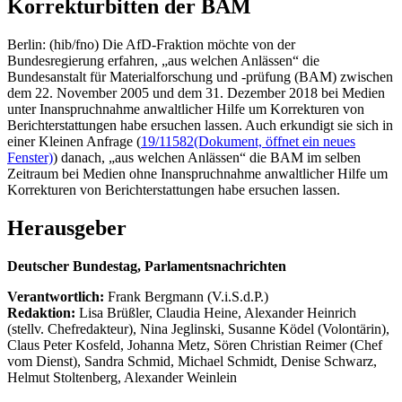
Korrekturbitten der BAM
Berlin: (hib/fno) Die AfD-Fraktion möchte von der
Bundesregierung erfahren, „aus welchen Anlässen“ die
Bundesanstalt für Materialforschung und -prüfung (BAM) zwischen
dem 22. November 2005 und dem 31. Dezember 2018 bei Medien
unter Inanspruchnahme anwaltlicher Hilfe um Korrekturen von
Berichterstattungen habe ersuchen lassen. Auch erkundigt sie sich in
einer Kleinen Anfrage (
19/11582
(Dokument, öffnet ein neues
Fenster)
) danach, „aus welchen Anlässen“ die BAM im selben
Zeitraum bei Medien ohne Inanspruchnahme anwaltlicher Hilfe um
Korrekturen von Berichterstattungen habe ersuchen lassen.
Herausgeber
Deutscher Bundestag, Parlamentsnachrichten
Verantwortlich:
Frank Bergmann (V.i.S.d.P.)
Redaktion:
Lisa Brüßler, Claudia Heine, Alexander Heinrich
(stellv. Chefredakteur), Nina Jeglinski,
Susanne Ködel (Volontärin),
Claus Peter Kosfeld, Johanna Metz, Sören Christian Reimer (Chef
vom Dienst), Sandra Schmid, Michael Schmidt, Denise Schwarz,
Helmut Stoltenberg, Alexander Weinlein