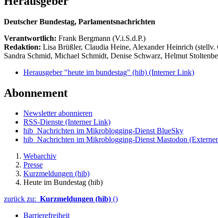
Herausgeber
Deutscher Bundestag, Parlamentsnachrichten
Verantwortlich:
Frank Bergmann (V.i.S.d.P.)
Redaktion:
Lisa Brüßler, Claudia Heine, Alexander Heinrich (stellv.
Sandra Schmid, Michael Schmidt, Denise Schwarz, Helmut Stoltenbe
Herausgeber "heute im bundestag" (hib)
(Interner Link)
Abonnement
Newsletter abonnieren
RSS-Dienste
(Interner Link)
hib_Nachrichten im Mikroblogging-Dienst BlueSky
hib_Nachrichten im Mikroblogging-Dienst Mastodon
(Externer
Webarchiv
Presse
Kurzmeldungen (hib)
Heute im Bundestag (hib)
zurück zu:
Kurzmeldungen (hib)
()
Barrierefreiheit