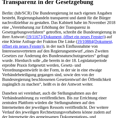
Transparenz in der Gesetzgebung
Berlin: (hib/SCR) Die Bundesregierung ist nach eigenen Angaben
bestrebt, Regierungshandeln transparent und damit für die Bürger
nachvollziehbar zu gestalten. Das Kabinett habe im November 2018
eine „Vereinbarung zur Erhöhung der Transparenz in
Gesetzgebungsverfahren“ getroffen, schreibt die Bundesregierung in
ihrer Antwort (
19/11671
(Dokument, öffnet ein neues Fenster)
) auf
eine Kleine Anfrage der Fraktion Die Linke (
19/10884
(Dokument,
öffnet ein neues Fenster)
), in der nach Einflussnahme von
Interessensvertretern auf den Regierungsentwurf „eines Zweiten
Gesetzes zur Änderung des Bundesnaturschutzgesetzes“ gefragt
wurde. Hierdurch solle „die bereits in der 18. Legislaturperiode
erprobte Praxis fortgesetzt werden, Gesetz- und
Verordnungsentwürfe in der Form, in der sie in eine etwaige
Verbändebeteiligung gegangen sind, sowie den von der
Bundesregierung beschlossenen Gesetzentwurf der Öffentlichkeit
zugänglich zu machen“, heißt es in der Antwort weiter.
Daneben sei vereinbart, auch die Stellungnahmen aus der
Verbändeanhörung zu veröffentlichen. Bis zur Errichtung einer
zentralen Plattform würden die Stellungnahmen auf den
Internetseiten der jeweiligen Ressorts veröffentlicht. Der weitere
Verlauf des jeweiligen Rechtsetzungsvorhabens könne zudem auf
der Internetseite des gemeinsamen Dokumentations- und