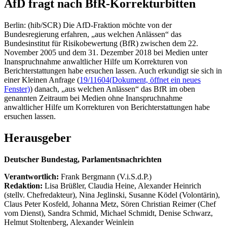
AfD fragt nach BfR-Korrekturbitten
Berlin: (hib/SCR) Die AfD-Fraktion möchte von der
Bundesregierung erfahren, „aus welchen Anlässen“ das
Bundesinstitut für Risikobewertung (BfR) zwischen dem 22.
November 2005 und dem 31. Dezember 2018 bei Medien unter
Inanspruchnahme anwaltlicher Hilfe um Korrekturen von
Berichterstattungen habe ersuchen lassen. Auch erkundigt sie sich in
einer Kleinen Anfrage (
19/11604
(Dokument, öffnet ein neues
Fenster)
) danach, „aus welchen Anlässen“ das BfR im oben
genannten Zeitraum bei Medien ohne Inanspruchnahme
anwaltlicher Hilfe um Korrekturen von Berichterstattungen habe
ersuchen lassen.
Herausgeber
Deutscher Bundestag, Parlamentsnachrichten
Verantwortlich:
Frank Bergmann (V.i.S.d.P.)
Redaktion:
Lisa Brüßler, Claudia Heine, Alexander Heinrich
(stellv. Chefredakteur), Nina Jeglinski,
Susanne Ködel (Volontärin),
Claus Peter Kosfeld, Johanna Metz, Sören Christian Reimer (Chef
vom Dienst), Sandra Schmid, Michael Schmidt, Denise Schwarz,
Helmut Stoltenberg, Alexander Weinlein