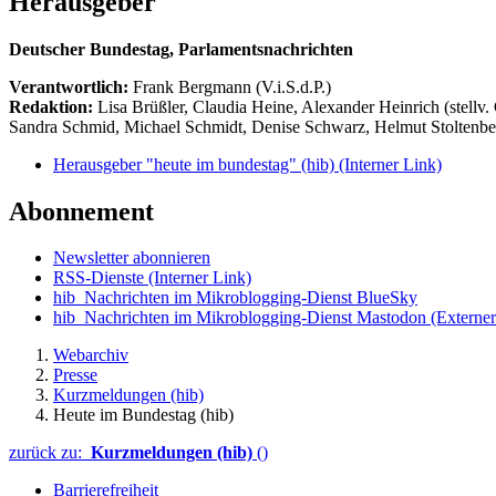
Herausgeber
Deutscher Bundestag, Parlamentsnachrichten
Verantwortlich:
Frank Bergmann (V.i.S.d.P.)
Redaktion:
Lisa Brüßler, Claudia Heine, Alexander Heinrich (stellv.
Sandra Schmid, Michael Schmidt, Denise Schwarz, Helmut Stoltenbe
Herausgeber "heute im bundestag" (hib)
(Interner Link)
Abonnement
Newsletter abonnieren
RSS-Dienste
(Interner Link)
hib_Nachrichten im Mikroblogging-Dienst BlueSky
hib_Nachrichten im Mikroblogging-Dienst Mastodon
(Externer
Webarchiv
Presse
Kurzmeldungen (hib)
Heute im Bundestag (hib)
zurück zu:
Kurzmeldungen (hib)
()
Barrierefreiheit