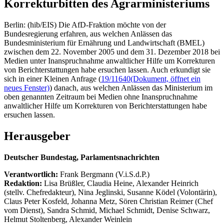
Korrekturbitten des Agrarministeriums
Berlin: (hib/EIS) Die AfD-Fraktion möchte von der
Bundesregierung erfahren, aus welchen Anlässen das
Bundesministerium für Ernährung und Landwirtschaft (BMEL)
zwischen dem 22. November 2005 und dem 31. Dezember 2018 bei
Medien unter Inanspruchnahme anwaltlicher Hilfe um Korrekturen
von Berichterstattungen habe ersuchen lassen. Auch erkundigt sie
sich in einer Kleinen Anfrage (
19/11640
(Dokument, öffnet ein
neues Fenster)
) danach, aus welchen Anlässen das Ministerium im
oben genannten Zeitraum bei Medien ohne Inanspruchnahme
anwaltlicher Hilfe um Korrekturen von Berichterstattungen habe
ersuchen lassen.
Herausgeber
Deutscher Bundestag, Parlamentsnachrichten
Verantwortlich:
Frank Bergmann (V.i.S.d.P.)
Redaktion:
Lisa Brüßler, Claudia Heine, Alexander Heinrich
(stellv. Chefredakteur), Nina Jeglinski,
Susanne Ködel (Volontärin),
Claus Peter Kosfeld, Johanna Metz, Sören Christian Reimer (Chef
vom Dienst), Sandra Schmid, Michael Schmidt, Denise Schwarz,
Helmut Stoltenberg, Alexander Weinlein