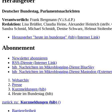
Herausgeber
Deutscher Bundestag, Parlamentsnachrichten
Verantwortlich:
Frank Bergmann (V.i.S.d.P.)
Redaktion:
Lisa Brüßler, Claudia Heine, Alexander Heinrich (stellv.
Sandra Schmid, Michael Schmidt, Denise Schwarz, Helmut Stoltenbe
Herausgeber "heute im bundestag" (hib)
(Interner Link)
Abonnement
Newsletter abonnieren
RSS-Dienste
(Interner Link)
hib_Nachrichten im Mikroblogging-Dienst BlueSky
hib_Nachrichten im Mikroblogging-Dienst Mastodon
(Externer
Webarchiv
Presse
Kurzmeldungen (hib)
Heute im Bundestag (hib)
zurück zu:
Kurzmeldungen (hib)
()
Barrierefreiheit