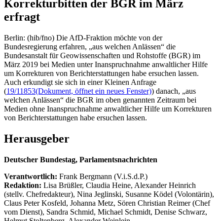
Korrekturbitten der BGR im März
erfragt
Berlin: (hib/fno) Die AfD-Fraktion möchte von der
Bundesregierung erfahren, „aus welchen Anlässen“ die
Bundesanstalt für Geowissenschaften und Rohstoffe (BGR) im
März 2019 bei Medien unter Inanspruchnahme anwaltlicher Hilfe
um Korrekturen von Berichterstattungen habe ersuchen lassen.
Auch erkundigt sie sich in einer Kleinen Anfrage
(
19/11853
(Dokument, öffnet ein neues Fenster)
) danach, „aus
welchen Anlässen“ die BGR im oben genannten Zeitraum bei
Medien ohne Inanspruchnahme anwaltlicher Hilfe um Korrekturen
von Berichterstattungen habe ersuchen lassen.
Herausgeber
Deutscher Bundestag, Parlamentsnachrichten
Verantwortlich:
Frank Bergmann (V.i.S.d.P.)
Redaktion:
Lisa Brüßler, Claudia Heine, Alexander Heinrich
(stellv. Chefredakteur), Nina Jeglinski,
Susanne Ködel (Volontärin),
Claus Peter Kosfeld, Johanna Metz, Sören Christian Reimer (Chef
vom Dienst), Sandra Schmid, Michael Schmidt, Denise Schwarz,
Helmut Stoltenberg, Alexander Weinlein