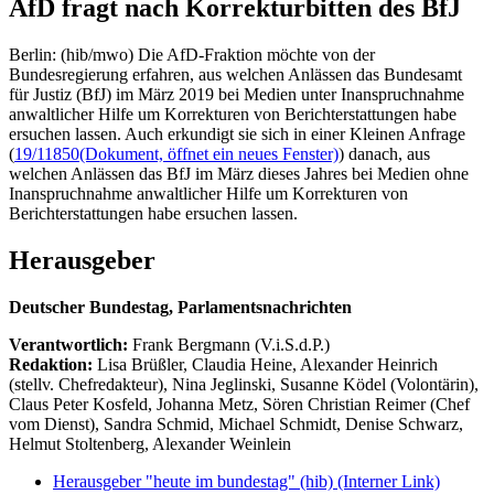
AfD fragt nach Korrekturbitten des BfJ
Berlin: (hib/mwo) Die AfD-Fraktion möchte von der
Bundesregierung erfahren, aus welchen Anlässen das Bundesamt
für Justiz (BfJ) im März 2019 bei Medien unter Inanspruchnahme
anwaltlicher Hilfe um Korrekturen von Berichterstattungen habe
ersuchen lassen. Auch erkundigt sie sich in einer Kleinen Anfrage
(
19/11850
(Dokument, öffnet ein neues Fenster)
) danach, aus
welchen Anlässen das BfJ im März dieses Jahres bei Medien ohne
Inanspruchnahme anwaltlicher Hilfe um Korrekturen von
Berichterstattungen habe ersuchen lassen.
Herausgeber
Deutscher Bundestag, Parlamentsnachrichten
Verantwortlich:
Frank Bergmann (V.i.S.d.P.)
Redaktion:
Lisa Brüßler, Claudia Heine, Alexander Heinrich
(stellv. Chefredakteur), Nina Jeglinski,
Susanne Ködel (Volontärin),
Claus Peter Kosfeld, Johanna Metz, Sören Christian Reimer (Chef
vom Dienst), Sandra Schmid, Michael Schmidt, Denise Schwarz,
Helmut Stoltenberg, Alexander Weinlein
Herausgeber "heute im bundestag" (hib)
(Interner Link)