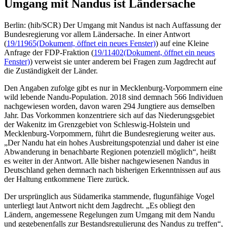
Umgang mit Nandus ist Ländersache
Berlin: (hib/SCR) Der Umgang mit Nandus ist nach Auffassung der
Bundesregierung vor allem Ländersache. In einer Antwort
(
19/11965
(Dokument, öffnet ein neues Fenster)
) auf eine Kleine
Anfrage der FDP-Fraktion (
19/11402
(Dokument, öffnet ein neues
Fenster)
) verweist sie unter anderem bei Fragen zum Jagdrecht auf
die Zuständigkeit der Länder.
Den Angaben zufolge gibt es nur in Mecklenburg-Vorpommern eine
wild lebende Nandu-Population. 2018 sind demnach 566 Individuen
nachgewiesen worden, davon waren 294 Jungtiere aus demselben
Jahr. Das Vorkommen konzentriere sich auf das Niederungsgebiet
der Wakenitz im Grenzgebiet von Schleswig-Holstein und
Mecklenburg-Vorpommern, führt die Bundesregierung weiter aus.
„Der Nandu hat ein hohes Ausbreitungspotenzial und daher ist eine
Abwanderung in benachbarte Regionen potenziell möglich“, heißt
es weiter in der Antwort. Alle bisher nachgewiesenen Nandus in
Deutschland gehen demnach nach bisherigen Erkenntnissen auf aus
der Haltung entkommene Tiere zurück.
Der ursprünglich aus Südamerika stammende, flugunfähige Vogel
unterliegt laut Antwort nicht dem Jagdrecht. „Es obliegt den
Ländern, angemessene Regelungen zum Umgang mit dem Nandu
und gegebenenfalls zur Bestandsregulierung des Nandus zu treffen“,