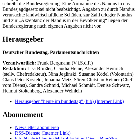
schreibt die Bundesregierung. Eine Aufnahme des Nandus in das
Bundesjagdgesetz sei nicht beabsichtigt. Angaben zu durch Nandus
verursachte landwirtschaftliche Schäden, zur Zahl erlegter Nandus
und zur „Akzeptanz der Nandus in der Bevölkerung“ liegen der
Bundesregierung nach eigenen Angaben nicht vor.
Herausgeber
Deutscher Bundestag, Parlamentsnachrichten
Verantwortlich:
Frank Bergmann (V.i.S.d.P.)
Redaktion:
Lisa Brüßler, Claudia Heine, Alexander Heinrich
(stellv. Chefredakteur), Nina Jeglinski,
Susanne Ködel (Volontärin),
Claus Peter Kosfeld, Johanna Metz, Sören Christian Reimer (Chef
vom Dienst), Sandra Schmid, Michael Schmidt, Denise Schwarz,
Helmut Stoltenberg, Alexander Weinlein
Herausgeber "heute im bundestag" (hib)
(Interner Link)
Abonnement
Newsletter abonnieren
RSS-Dienste
(Interner Link)
hib_Nachrichten im Mikroblogging-Dienst BlueSky