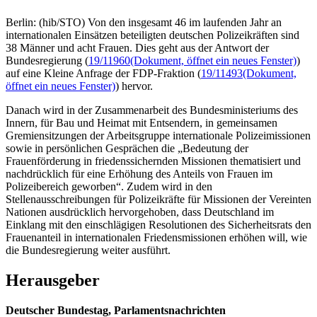
Berlin: (hib/STO) Von den insgesamt 46 im laufenden Jahr an
internationalen Einsätzen beteiligten deutschen Polizeikräften sind
38 Männer und acht Frauen. Dies geht aus der Antwort der
Bundesregierung (
19/11960
(Dokument, öffnet ein neues Fenster)
)
auf eine Kleine Anfrage der FDP-Fraktion (
19/11493
(Dokument,
öffnet ein neues Fenster)
) hervor.
Danach wird in der Zusammenarbeit des Bundesministeriums des
Innern, für Bau und Heimat mit Entsendern, in gemeinsamen
Gremiensitzungen der Arbeitsgruppe internationale Polizeimissionen
sowie in persönlichen Gesprächen die „Bedeutung der
Frauenförderung in friedenssichernden Missionen thematisiert und
nachdrücklich für eine Erhöhung des Anteils von Frauen im
Polizeibereich geworben“. Zudem wird in den
Stellenausschreibungen für Polizeikräfte für Missionen der Vereinten
Nationen ausdrücklich hervorgehoben, dass Deutschland im
Einklang mit den einschlägigen Resolutionen des Sicherheitsrats den
Frauenanteil in internationalen Friedensmissionen erhöhen will, wie
die Bundesregierung weiter ausführt.
Herausgeber
Deutscher Bundestag, Parlamentsnachrichten