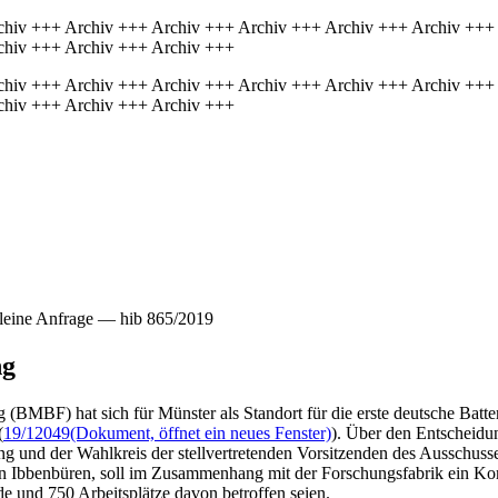
chiv +++ Archiv +++ Archiv +++ Archiv +++ Archiv +++ Archiv +++
chiv +++ Archiv +++ Archiv +++
chiv +++ Archiv +++ Archiv +++ Archiv +++ Archiv +++ Archiv +++
chiv +++ Archiv +++ Archiv +++
leine Anfrage — hib 865/2019
ng
BMBF) hat sich für Münster als Standort für die erste deutsche Batter
(
19/12049
(Dokument, öffnet ein neues Fenster)
). Über den Entscheidu
g und der Wahlkreis der stellvertretenden Vorsitzenden des Ausschus
 in Ibbenbüren, soll im Zusammenhang mit der Forschungsfabrik ein Ko
e und 750 Arbeitsplätze davon betroffen seien.