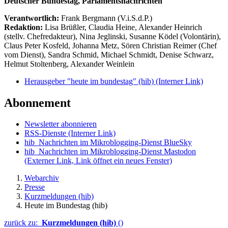
Deutscher Bundestag, Parlamentsnachrichten
Verantwortlich:
Frank Bergmann (V.i.S.d.P.)
Redaktion:
Lisa Brüßler, Claudia Heine, Alexander Heinrich
(stellv. Chefredakteur), Nina Jeglinski,
Susanne Ködel (Volontärin),
Claus Peter Kosfeld, Johanna Metz, Sören Christian Reimer (Chef
vom Dienst), Sandra Schmid, Michael Schmidt, Denise Schwarz,
Helmut Stoltenberg, Alexander Weinlein
Herausgeber "heute im bundestag" (hib)
(Interner Link)
Abonnement
Newsletter abonnieren
RSS-Dienste
(Interner Link)
hib_Nachrichten im Mikroblogging-Dienst BlueSky
hib_Nachrichten im Mikroblogging-Dienst Mastodon
(Externer Link, Link öffnet ein neues Fenster)
Webarchiv
Presse
Kurzmeldungen (hib)
Heute im Bundestag (hib)
zurück zu:
Kurzmeldungen (hib)
()