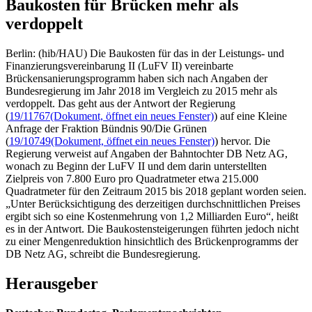
Baukosten für Brücken mehr als
verdoppelt
Berlin: (hib/HAU) Die Baukosten für das in der Leistungs- und
Finanzierungsvereinbarung II (LuFV II) vereinbarte
Brückensanierungsprogramm haben sich nach Angaben der
Bundesregierung im Jahr 2018 im Vergleich zu 2015 mehr als
verdoppelt. Das geht aus der Antwort der Regierung
(
19/11767
(Dokument, öffnet ein neues Fenster)
) auf eine Kleine
Anfrage der Fraktion Bündnis 90/Die Grünen
(
19/10749
(Dokument, öffnet ein neues Fenster)
) hervor. Die
Regierung verweist auf Angaben der Bahntochter DB Netz AG,
wonach zu Beginn der LuFV II und dem darin unterstellten
Zielpreis von 7.800 Euro pro Quadratmeter etwa 215.000
Quadratmeter für den Zeitraum 2015 bis 2018 geplant worden seien.
„Unter Berücksichtigung des derzeitigen durchschnittlichen Preises
ergibt sich so eine Kostenmehrung von 1,2 Milliarden Euro“, heißt
es in der Antwort. Die Baukostensteigerungen führten jedoch nicht
zu einer Mengenreduktion hinsichtlich des Brückenprogramms der
DB Netz AG, schreibt die Bundesregierung.
Herausgeber