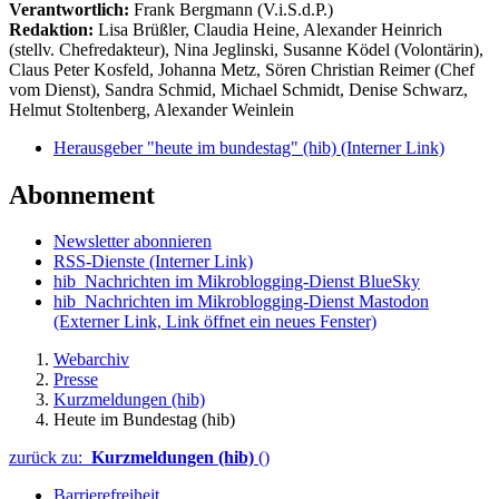
Verantwortlich:
Frank Bergmann (V.i.S.d.P.)
Redaktion:
Lisa Brüßler, Claudia Heine, Alexander Heinrich
(stellv. Chefredakteur), Nina Jeglinski,
Susanne Ködel (Volontärin),
Claus Peter Kosfeld, Johanna Metz, Sören Christian Reimer (Chef
vom Dienst), Sandra Schmid, Michael Schmidt, Denise Schwarz,
Helmut Stoltenberg, Alexander Weinlein
Herausgeber "heute im bundestag" (hib)
(Interner Link)
Abonnement
Newsletter abonnieren
RSS-Dienste
(Interner Link)
hib_Nachrichten im Mikroblogging-Dienst BlueSky
hib_Nachrichten im Mikroblogging-Dienst Mastodon
(Externer Link, Link öffnet ein neues Fenster)
Webarchiv
Presse
Kurzmeldungen (hib)
Heute im Bundestag (hib)
zurück zu:
Kurzmeldungen (hib)
()
Barrierefreiheit