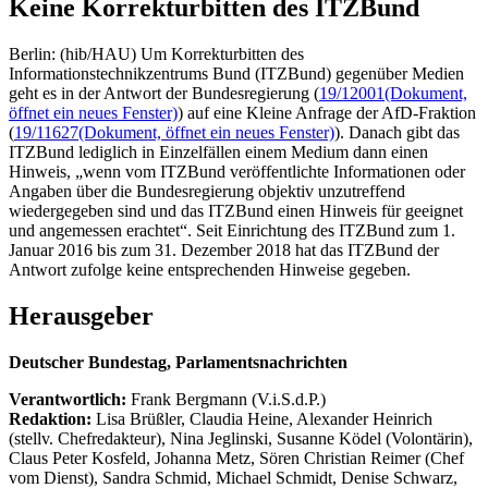
Keine Korrekturbitten des ITZBund
Berlin: (hib/HAU) Um Korrekturbitten des
Informationstechnikzentrums Bund (ITZBund) gegenüber Medien
geht es in der Antwort der Bundesregierung (
19/12001
(Dokument,
öffnet ein neues Fenster)
) auf eine Kleine Anfrage der AfD-Fraktion
(
19/11627
(Dokument, öffnet ein neues Fenster)
). Danach gibt das
ITZBund lediglich in Einzelfällen einem Medium dann einen
Hinweis, „wenn vom ITZBund veröffentlichte Informationen oder
Angaben über die Bundesregierung objektiv unzutreffend
wiedergegeben sind und das ITZBund einen Hinweis für geeignet
und angemessen erachtet“. Seit Einrichtung des ITZBund zum 1.
Januar 2016 bis zum 31. Dezember 2018 hat das ITZBund der
Antwort zufolge keine entsprechenden Hinweise gegeben.
Herausgeber
Deutscher Bundestag, Parlamentsnachrichten
Verantwortlich:
Frank Bergmann (V.i.S.d.P.)
Redaktion:
Lisa Brüßler, Claudia Heine, Alexander Heinrich
(stellv. Chefredakteur), Nina Jeglinski,
Susanne Ködel (Volontärin),
Claus Peter Kosfeld, Johanna Metz, Sören Christian Reimer (Chef
vom Dienst), Sandra Schmid, Michael Schmidt, Denise Schwarz,