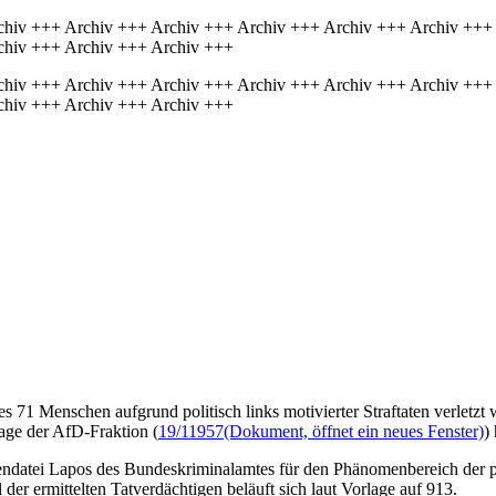
chiv +++ Archiv +++ Archiv +++ Archiv +++ Archiv +++ Archiv +++
chiv +++ Archiv +++ Archiv +++
chiv +++ Archiv +++ Archiv +++ Archiv +++ Archiv +++ Archiv +++
chiv +++ Archiv +++ Archiv +++
es 71 Menschen aufgrund politisch links motivierter Straftaten verletz
rage der AfD-Fraktion (
19/11957
(Dokument, öffnet ein neues Fenster)
)
lendatei Lapos des Bundeskriminalamtes für den Phänomenbereich der po
 der ermittelten Tatverdächtigen beläuft sich laut Vorlage auf 913.