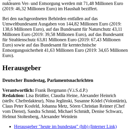
nuklearen Ver- und Entsorgung werden mit 71,48 Millionen Euro
(2019: 46,32 Millionen Euro) im Haushalt beziffert.
Bei den nachgeordneten Behörden entfallen auf das
Umweltbundesamt Ausgaben von 144,82 Millionen Euro (2019:
138,6 Millionen Euro), auf das Bundesamt für Naturschutz 43,11
Millionen Euro (2019: 39,58 Millionen Euro), auf das Bundesamt
für Strahlenschutz 63,81 Millionen Euro (2019: 67,43 Millionen
Euro) sowie auf das Bundesamt für kerntechnische
Entsorgungssicherheit 41,63 Millionen Euro (2019: 34,65 Millionen
Euro).
Herausgeber
Deutscher Bundestag, Parlamentsnachrichten
Verantwortlich:
Frank Bergmann (V.i.S.d.P.)
Redaktion:
Lisa Brüßler, Claudia Heine, Alexander Heinrich
(stellv. Chefredakteur), Nina Jeglinski,
Susanne Ködel (Volontärin),
Claus Peter Kosfeld, Johanna Metz, Sören Christian Reimer (Chef
vom Dienst), Sandra Schmid, Michael Schmidt, Denise Schwarz,
Helmut Stoltenberg, Alexander Weinlein
Herausgeber "heute im bundestag" (hib)
(Interner Link)