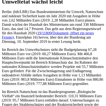
Umweltetat wächst leicht
Berlin: (hib/LBR) Das Bundesministerium für Umwelt, Naturschutz
und nukleare Sicherheit kann im Jahr 2020 mit Ausgaben in Höhe
von 2,62 Milliarden Euro (2019: 2,28 Milliarden Euro) planen.
Damit wächst der Haushalt des Ministeriums um rund 338 Millionen
Euro, das sind 14,7 Prozent. Das geht aus dem Regierungsentwurf
für den Haushalt 2020 (
19/11800
(Dokument, öffnet ein neues
Fenster)
, Einzelplan 16) hervor, über den der Bundestag am
Dienstag, 10. September 2019 in erster Lesung berät.
Im Bereich des Umweltschutzes sieht die Budgetplanung 67,28
Millionen Euro vor (2019: 60,27 Millionen Euro). Mit 466,8
Millionen Euro stellt die Internationale Klimaschutzinitiative den
Hauptschwerpunkt im Bereich Klimaschutz dar. Im Rahmen der
nationalen Klimaschutzinitiative werden Projekte mit 55,7 Millionen
Euro gefördert. Für die Zwischenlagerung und Endlagerung
radioaktiver Abfälle stehen Ausgaben in Höhe von 1,13 Milliarden
Euro (2019: 983,8 Millionen Euro) Einnahmen in Höhe von 880,86
Millionen Euro (2019: 777,88 Millionen Euro) gegenüber.
Im Bereich Naturschutz ist das Bundesprogramm „Biologische
Vielfalt“ ein finanziell bedeutender Bereich: 110,31 Millionen Euro
(2019: 95,7 Millionen Euro) entfallen darauf. Untersuchungen zu
Fragen des Strahlenschutzes und der Reaktorsicherheit sowie der