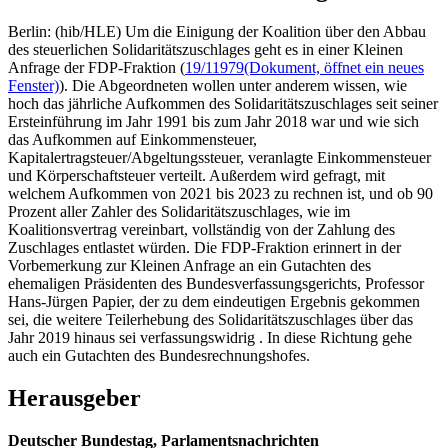
Berlin: (hib/HLE) Um die Einigung der Koalition über den Abbau
des steuerlichen Solidaritätszuschlages geht es in einer Kleinen
Anfrage der FDP-Fraktion (
19/11979
(Dokument, öffnet ein neues
Fenster)
). Die Abgeordneten wollen unter anderem wissen, wie
hoch das jährliche Aufkommen des Solidaritätszuschlages seit seiner
Ersteinführung im Jahr 1991 bis zum Jahr 2018 war und wie sich
das Aufkommen auf Einkommensteuer,
Kapitalertragsteuer/Abgeltungssteuer, veranlagte Einkommensteuer
und Körperschaftsteuer verteilt. Außerdem wird gefragt, mit
welchem Aufkommen von 2021 bis 2023 zu rechnen ist, und ob 90
Prozent aller Zahler des Solidaritätszuschlages, wie im
Koalitionsvertrag vereinbart, vollständig von der Zahlung des
Zuschlages entlastet würden. Die FDP-Fraktion erinnert in der
Vorbemerkung zur Kleinen Anfrage an ein Gutachten des
ehemaligen Präsidenten des Bundesverfassungsgerichts, Professor
Hans-Jürgen Papier, der zu dem eindeutigen Ergebnis gekommen
sei, die weitere Teilerhebung des Solidaritätszuschlages über das
Jahr 2019 hinaus sei verfassungswidrig . In diese Richtung gehe
auch ein Gutachten des Bundesrechnungshofes.
Herausgeber
Deutscher Bundestag, Parlamentsnachrichten