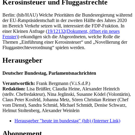
Kerosinsteuer und Fluggastrechte
Berlin: (hib/HAU) Welche Prioritäten die Bundesregierung während
der EU-Ratspräsidentschaft in der zweiten Hälfte des Jahres 2020
im Bereich Verkehr setzen will, interessiert die FDP-Fraktion. In
einer Kleinen Anfrage (
19/12132
(Dokument, öffnet ein neues
Fenster)
) erkundigen sich die Abgeordneten, welche Rolle die
Themen „Einführung einer Kerosinsteuer“ und „Novellierung der
Fluggastrechteverordnung“ spielen werden.
Herausgeber
Deutscher Bundestag, Parlamentsnachrichten
Verantwortlich:
Frank Bergmann (V.i.S.d.P.)
Redaktion:
Lisa Brüßler, Claudia Heine, Alexander Heinrich
(stellv. Chefredakteur), Nina Jeglinski,
Susanne Ködel (Volontärin),
Claus Peter Kosfeld, Johanna Metz, Sören Christian Reimer (Chef
vom Dienst), Sandra Schmid, Michael Schmidt, Denise Schwarz,
Helmut Stoltenberg, Alexander Weinlein
Herausgeber "heute im bundestag" (hib)
(Interner Link)
Abonnement