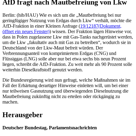
AfD fragt nach Mautbefreiung von Lkw
Berlin: (hib/HAU) Wie es sich um die „Mautbefreiung bei nur
geringfügiger Nutzung von Erdgas durch Lkw“ verhält, möchte die
AfD-Fraktion in einer Kleinen Anfrage (
19/12187
(Dokument,
öffnet ein neues Fenster)
) wissen. Der Fraktion lägen Hinweise vor,
dass in Polen zugelassene Lkw mit Gas-Tanks nachgerüstet werden,
um die Lkw „fakultativ auch mit Gas zu betreiben“, wodurch sie in
Deutschland von der Lkw-Maut befreit würden. Der
Verbrennungsanteil von komprimiertem Erdgas (CNG) und
Flüssiggas (LNG) solle aber nur bei etwa sechs bis neun Prozent
liegen, schreibt die AfD-Fraktion. Zu weit mehr als 90 Prozent solle
weiterhin Dieselkraftstoff genutzt werden.
Die Bundesregierung wird nun gefragt, welche Maßnahmen sie im
Fall der Erhärtung derartiger Hinweise einleiten will, um bei einer
nur teilweisen Gasnutzung und überwiegenden Dieselnutzung die
Mautbefreiung zukünftig nicht zu erteilen oder rückgängig zu
machen.
Herausgeber
Deutscher Bundestag, Parlamentsnachrichten