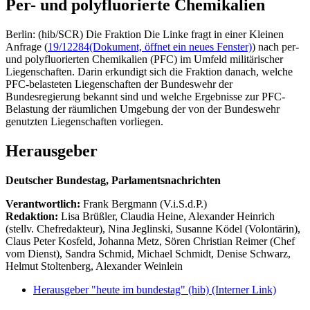
Per- und polyfluorierte Chemikalien
Berlin: (hib/SCR) Die Fraktion Die Linke fragt in einer Kleinen
Anfrage (
19/12284
(Dokument, öffnet ein neues Fenster)
) nach per-
und polyfluorierten Chemikalien (PFC) im Umfeld militärischer
Liegenschaften. Darin erkundigt sich die Fraktion danach, welche
PFC-belasteten Liegenschaften der Bundeswehr der
Bundesregierung bekannt sind und welche Ergebnisse zur PFC-
Belastung der räumlichen Umgebung der von der Bundeswehr
genutzten Liegenschaften vorliegen.
Herausgeber
Deutscher Bundestag, Parlamentsnachrichten
Verantwortlich:
Frank Bergmann (V.i.S.d.P.)
Redaktion:
Lisa Brüßler, Claudia Heine, Alexander Heinrich
(stellv. Chefredakteur), Nina Jeglinski,
Susanne Ködel (Volontärin),
Claus Peter Kosfeld, Johanna Metz, Sören Christian Reimer (Chef
vom Dienst), Sandra Schmid, Michael Schmidt, Denise Schwarz,
Helmut Stoltenberg, Alexander Weinlein
Herausgeber "heute im bundestag" (hib)
(Interner Link)