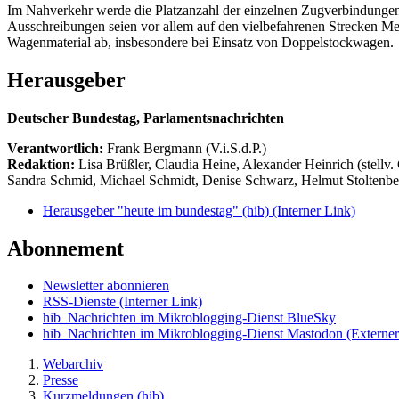
Im Nahverkehr werde die Platzanzahl der einzelnen Zugverbindungen
Ausschreibungen seien vor allem auf den vielbefahrenen Strecken Me
Wagenmaterial ab, insbesondere bei Einsatz von Doppelstockwagen.
Herausgeber
Deutscher Bundestag, Parlamentsnachrichten
Verantwortlich:
Frank Bergmann (V.i.S.d.P.)
Redaktion:
Lisa Brüßler, Claudia Heine, Alexander Heinrich (stellv.
Sandra Schmid, Michael Schmidt, Denise Schwarz, Helmut Stoltenbe
Herausgeber "heute im bundestag" (hib)
(Interner Link)
Abonnement
Newsletter abonnieren
RSS-Dienste
(Interner Link)
hib_Nachrichten im Mikroblogging-Dienst BlueSky
hib_Nachrichten im Mikroblogging-Dienst Mastodon
(Externer
Webarchiv
Presse
Kurzmeldungen (hib)