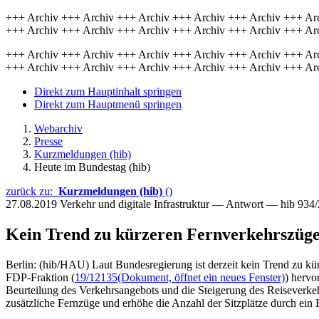
+++ Archiv +++ Archiv +++ Archiv +++ Archiv +++ Archiv +++ Ar
+++ Archiv +++ Archiv +++ Archiv +++ Archiv +++ Archiv +++ Ar
+++ Archiv +++ Archiv +++ Archiv +++ Archiv +++ Archiv +++ Ar
+++ Archiv +++ Archiv +++ Archiv +++ Archiv +++ Archiv +++ Ar
Direkt zum Hauptinhalt springen
Direkt zum Hauptmenü springen
Webarchiv
Presse
Kurzmeldungen (hib)
Heute im Bundestag (hib)
zurück zu:
Kurzmeldungen (hib)
()
27.08.2019
Verkehr und digitale Infrastruktur — Antwort — hib 934
Kein Trend zu kürzeren Fernverkehrszüg
Berlin: (hib/HAU) Laut Bundesregierung ist derzeit kein Trend zu kü
FDP-Fraktion (
19/12135
(Dokument, öffnet ein neues Fenster)
) hervo
Beurteilung des Verkehrsangebots und die Steigerung des Reiseverke
zusätzliche Fernzüge und erhöhe die Anzahl der Sitzplätze durch ei