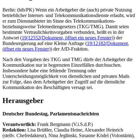
Berlin: (hib/PK) Wenn ein Arbeitgeber die (auch) private Nutzung
betrieblicher Internet- und Telekommunikationsdienste erlaubt, wird
er zum Dienstanbieter im Sinne des Telekommunikations-
beziehungsweise Telemediengesetzes (TKG/TMG). Damit seien
bestimmte Vertraulichkeitsvorgaben verbunden, heißt es in der
Antwort (
19/12552
(Dokument, öffnet ein neues Fenster)
) der
Bundesregierung auf eine Kleine Anfrage (
19/12182
(Dokument,
öffnet ein neues Fenster)
) der AfD-Fraktion.
Nach den Vorgaben des TKG und TMG dürfe der Arbeitgeber die
Kommunikation nur in begrenzten Einzelfällen durchsuchen.
Insbesondere habe eine fehlende Trennung oder
Unterscheidungsmöglichkeit von dienstlichen und privaten Mails
zur Folge, dass dem Arbeitgeber der Zugriff auf die dienstliche
Kommunikation des Beschäftigten versagt sei.
Herausgeber
Deutscher Bundestag, Parlamentsnachrichten
Verantwortlich:
Frank Bergmann (V.i.S.d.P.)
Redaktion:
Lisa Brüßler, Claudia Heine, Alexander Heinrich
(stellv. Chefredakteur), Nina Jeglinski,
Susanne Ködel (Volontärin),