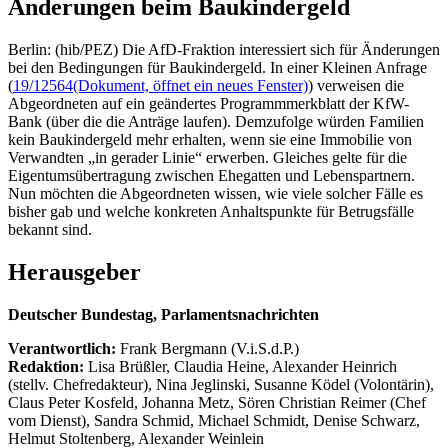
Änderungen beim Baukindergeld
Berlin: (hib/PEZ) Die AfD-Fraktion interessiert sich für Änderungen
bei den Bedingungen für Baukindergeld. In einer Kleinen Anfrage
(
19/12564
(Dokument, öffnet ein neues Fenster)
) verweisen die
Abgeordneten auf ein geändertes Programmmerkblatt der KfW-
Bank (über die die Anträge laufen). Demzufolge würden Familien
kein Baukindergeld mehr erhalten, wenn sie eine Immobilie von
Verwandten „in gerader Linie“ erwerben. Gleiches gelte für die
Eigentumsübertragung zwischen Ehegatten und Lebenspartnern.
Nun möchten die Abgeordneten wissen, wie viele solcher Fälle es
bisher gab und welche konkreten Anhaltspunkte für Betrugsfälle
bekannt sind.
Herausgeber
Deutscher Bundestag, Parlamentsnachrichten
Verantwortlich:
Frank Bergmann (V.i.S.d.P.)
Redaktion:
Lisa Brüßler, Claudia Heine, Alexander Heinrich
(stellv. Chefredakteur), Nina Jeglinski,
Susanne Ködel (Volontärin),
Claus Peter Kosfeld, Johanna Metz, Sören Christian Reimer (Chef
vom Dienst), Sandra Schmid, Michael Schmidt, Denise Schwarz,
Helmut Stoltenberg, Alexander Weinlein