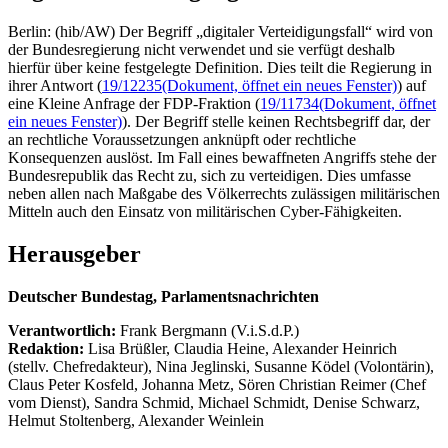
Berlin: (hib/AW) Der Begriff „digitaler Verteidigungsfall“ wird von
der Bundesregierung nicht verwendet und sie verfügt deshalb
hierfür über keine festgelegte Definition. Dies teilt die Regierung in
ihrer Antwort (
19/12235
(Dokument, öffnet ein neues Fenster)
) auf
eine Kleine Anfrage der FDP-Fraktion (
19/11734
(Dokument, öffnet
ein neues Fenster)
). Der Begriff stelle keinen Rechtsbegriff dar, der
an rechtliche Voraussetzungen anknüpft oder rechtliche
Konsequenzen auslöst. Im Fall eines bewaffneten Angriffs stehe der
Bundesrepublik das Recht zu, sich zu verteidigen. Dies umfasse
neben allen nach Maßgabe des Völkerrechts zulässigen militärischen
Mitteln auch den Einsatz von militärischen Cyber-Fähigkeiten.
Herausgeber
Deutscher Bundestag, Parlamentsnachrichten
Verantwortlich:
Frank Bergmann (V.i.S.d.P.)
Redaktion:
Lisa Brüßler, Claudia Heine, Alexander Heinrich
(stellv. Chefredakteur), Nina Jeglinski,
Susanne Ködel (Volontärin),
Claus Peter Kosfeld, Johanna Metz, Sören Christian Reimer (Chef
vom Dienst), Sandra Schmid, Michael Schmidt, Denise Schwarz,
Helmut Stoltenberg, Alexander Weinlein