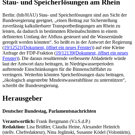
Stau- und Speicherlösungen am Rhein
Berlin: (hib/HAU) Stau- und Speicherlösungen sind aus Sicht der
Bundesregierung geeignet, „einen Beitrag zur Sicherstellung
zuverlässig kalkulierbarer Transportbedingungen am Rhein zu
leisten, da dadurch in bestimmten Rheinabschnitten in einem
definierten Umfang der Abfluss gesteuert und die Wasserstände
geregelt werden könnten“. So heißt es in der Antwort der Regierung
(
19/12521
(Dokument, öffnet ein neues Fenster)
) auf eine Kleine
Anfrage der FDP-Fraktion (
19/12139
(Dokument, öffnet ein neues
Fenster)
). Die daraus resultierende verbesserte Abladetiefe würde
laut der Antwort dazu beitragen, in Niedrigwasserperioden
auftretende Einschränkungen für die Binnenschifffahrt zu
verringern. Weiterhin könnten Speicherlösungen dazu beitragen,
„ökologisch angestrebte Mindestwasserabflüsse zu unterstützen“,
schreibt die Bundesregierung.
Herausgeber
Deutscher Bundestag, Parlamentsnachrichten
Verantwortlich:
Frank Bergmann (V.i.S.d.P.)
Redaktion:
Lisa Brüßler, Claudia Heine, Alexander Heinrich
(stellv. Chefredakteur), Nina Jeglinski,
Susanne Ködel (Volontärin),