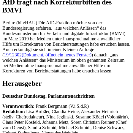
AfD fragt nach Korrekturbitten des
BMVI
Berlin: (hib/HAU) Die AfD-Fraktion möchte von der
Bundesregierung erfahren, „aus welchen Anlässen“ das
Bundesministerium für Verkehr und digitale Infrastruktur (BMVI)
im März 2019 bei Medien unter Inanspruchnahme anwaltlicher
Hilfe um Korrekturen von Berichterstattungen habe ersuchen lassen.
Auch erkundigt sie sich in einer Kleinen Anfrage
(
19/12302
(Dokument, öffnet ein neues Fenster)
) danach, „aus
welchen Anlässen“ das Ministerium im oben genannten Zeitraum
bei Medien ohne Inanspruchnahme anwaltlicher Hilfe um
Korrekturen von Berichterstattungen habe ersuchen lassen.
Herausgeber
Deutscher Bundestag, Parlamentsnachrichten
Verantwortlich:
Frank Bergmann (V.i.S.d.P.)
Redaktion:
Lisa Brüßler, Claudia Heine, Alexander Heinrich
(stellv. Chefredakteur), Nina Jeglinski,
Susanne Ködel (Volontärin),
Claus Peter Kosfeld, Johanna Metz, Sören Christian Reimer (Chef
vom Dienst), Sandra Schmid, Michael Schmidt, Denise Schwarz,
Helmut Stoltenberg, Alexander Weinlein