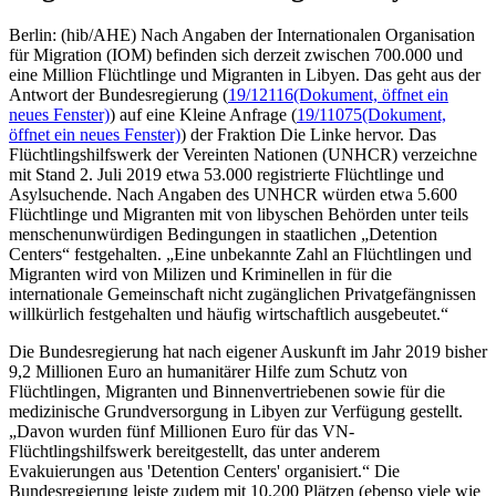
Berlin: (hib/AHE) Nach Angaben der Internationalen Organisation
für Migration (IOM) befinden sich derzeit zwischen 700.000 und
eine Million Flüchtlinge und Migranten in Libyen. Das geht aus der
Antwort der Bundesregierung (
19/12116
(Dokument, öffnet ein
neues Fenster)
) auf eine Kleine Anfrage (
19/11075
(Dokument,
öffnet ein neues Fenster)
) der Fraktion Die Linke hervor. Das
Flüchtlingshilfswerk der Vereinten Nationen (UNHCR) verzeichne
mit Stand 2. Juli 2019 etwa 53.000 registrierte Flüchtlinge und
Asylsuchende. Nach Angaben des UNHCR würden etwa 5.600
Flüchtlinge und Migranten mit von libyschen Behörden unter teils
menschenunwürdigen Bedingungen in staatlichen „Detention
Centers“ festgehalten. „Eine unbekannte Zahl an Flüchtlingen und
Migranten wird von Milizen und Kriminellen in für die
internationale Gemeinschaft nicht zugänglichen Privatgefängnissen
willkürlich festgehalten und häufig wirtschaftlich ausgebeutet.“
Die Bundesregierung hat nach eigener Auskunft im Jahr 2019 bisher
9,2 Millionen Euro an humanitärer Hilfe zum Schutz von
Flüchtlingen, Migranten und Binnenvertriebenen sowie für die
medizinische Grundversorgung in Libyen zur Verfügung gestellt.
„Davon wurden fünf Millionen Euro für das VN-
Flüchtlingshilfswerk bereitgestellt, das unter anderem
Evakuierungen aus 'Detention Centers' organisiert.“ Die
Bundesregierung leiste zudem mit 10.200 Plätzen (ebenso viele wie