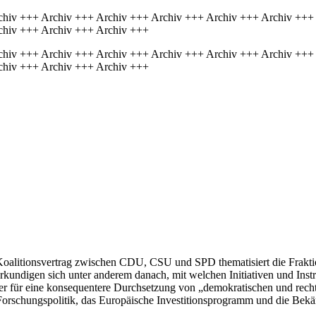
chiv +++ Archiv +++ Archiv +++ Archiv +++ Archiv +++ Archiv +++
chiv +++ Archiv +++ Archiv +++
chiv +++ Archiv +++ Archiv +++ Archiv +++ Archiv +++ Archiv +++
chiv +++ Archiv +++ Archiv +++
oalitionsvertrag zwischen CDU, CSU und SPD thematisiert die Frakti
rkundigen sich unter anderem danach, mit welchen Initiativen und In
her für eine konsequentere Durchsetzung von „demokratischen und recht
e Forschungspolitik, das Europäische Investitionsprogramm und die Bek