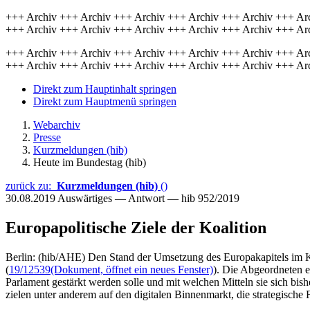
+++ Archiv +++ Archiv +++ Archiv +++ Archiv +++ Archiv +++ Ar
+++ Archiv +++ Archiv +++ Archiv +++ Archiv +++ Archiv +++ Ar
+++ Archiv +++ Archiv +++ Archiv +++ Archiv +++ Archiv +++ Ar
+++ Archiv +++ Archiv +++ Archiv +++ Archiv +++ Archiv +++ Ar
Direkt zum Hauptinhalt springen
Direkt zum Hauptmenü springen
Webarchiv
Presse
Kurzmeldungen (hib)
Heute im Bundestag (hib)
zurück zu:
Kurzmeldungen (hib)
()
30.08.2019
Auswärtiges — Antwort — hib 952/2019
Europapolitische Ziele der Koalition
Berlin: (hib/AHE) Den Stand der Umsetzung des Europakapitels im K
(
19/12539
(Dokument, öffnet ein neues Fenster)
). Die Abgeordneten e
Parlament gestärkt werden solle und mit welchen Mitteln sie sich bis
zielen unter anderem auf den digitalen Binnenmarkt, die strategisch