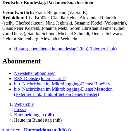
Deutscher Bundestag, Parlamentsnachrichten
Verantwortlich:
Frank Bergmann (V.i.S.d.P.)
Redaktion:
Lisa Brüßler, Claudia Heine, Alexander Heinrich
(stellv. Chefredakteur), Nina Jeglinski,
Susanne Ködel (Volontärin),
Claus Peter Kosfeld, Johanna Metz, Sören Christian Reimer (Chef
vom Dienst), Sandra Schmid, Michael Schmidt, Denise Schwarz,
Helmut Stoltenberg, Alexander Weinlein
Herausgeber "heute im bundestag" (hib)
(Interner Link)
Abonnement
Newsletter abonnieren
RSS-Dienste
(Interner Link)
hib_Nachrichten im Mikroblogging-Dienst BlueSky
hib_Nachrichten im Mikroblogging-Dienst Mastodon
(Externer Link, Link öffnet ein neues Fenster)
Webarchiv
Presse
Kurzmeldungen (hib)
Heute im Bundestag (hib)
zurück zu:
Kurzmeldungen (hib)
()