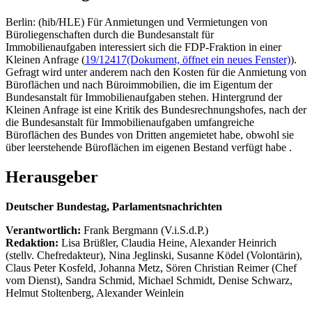
Berlin: (hib/HLE) Für Anmietungen und Vermietungen von
Büroliegenschaften durch die Bundesanstalt für
Immobilienaufgaben interessiert sich die FDP-Fraktion in einer
Kleinen Anfrage (
19/12417
(Dokument, öffnet ein neues Fenster)
).
Gefragt wird unter anderem nach den Kosten für die Anmietung von
Büroflächen und nach Büroimmobilien, die im Eigentum der
Bundesanstalt für Immobilienaufgaben stehen. Hintergrund der
Kleinen Anfrage ist eine Kritik des Bundesrechnungshofes, nach der
die Bundesanstalt für Immobilienaufgaben umfangreiche
Büroflächen des Bundes von Dritten angemietet habe, obwohl sie
über leerstehende Büroflächen im eigenen Bestand verfügt habe .
Herausgeber
Deutscher Bundestag, Parlamentsnachrichten
Verantwortlich:
Frank Bergmann (V.i.S.d.P.)
Redaktion:
Lisa Brüßler, Claudia Heine, Alexander Heinrich
(stellv. Chefredakteur), Nina Jeglinski,
Susanne Ködel (Volontärin),
Claus Peter Kosfeld, Johanna Metz, Sören Christian Reimer (Chef
vom Dienst), Sandra Schmid, Michael Schmidt, Denise Schwarz,
Helmut Stoltenberg, Alexander Weinlein