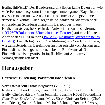
Berlin: (hib/HLE) Der Bundesregierung liegen keine Daten vor, wie
viele Personen insgesamt in den sogenannten grauen Kapitalmarkt
investiert haben und wie hoch das tatsächlicher Anlagevolumen
derzeit sein könnte. Auch liegen keine Zahlen zu Straftaten oder
entstandenen Schadenssummen im Bereich des grauen
Kapitalmarkts vor, heißt es in der Antwort der Bundesregierung
(
19/12693
(Dokument, öffnet ein neues Fenster)
) auf eine Kleine
Anfrage der FDP-Fraktion (
19/12080
(Dokument, öffnet ein neues
Fenster)
). Eine Befugnis zur Durchführung von Sonderprüfungen,
wie zum Beispiel im Bereich der Institutsaufsicht von Banken und
Finanzdienstleistungsinstituten, habe die Bundesanstalt für
Finanzdienstleistungsaufsicht im Hinblick auf Anbieter von
Vermögensanlagen nicht.
Herausgeber
Deutscher Bundestag, Parlamentsnachrichten
Verantwortlich:
Frank Bergmann (V.i.S.d.P.)
Redaktion:
Lisa Brüßler, Claudia Heine, Alexander Heinrich
(stellv. Chefredakteur), Nina Jeglinski,
Susanne Ködel (Volontärin),
Claus Peter Kosfeld, Johanna Metz, Sören Christian Reimer (Chef
vom Dienst), Sandra Schmid, Michael Schmidt, Denise Schwarz,