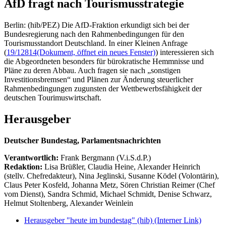
AfD fragt nach Tourismusstrategie
Berlin: (hib/PEZ) Die AfD-Fraktion erkundigt sich bei der
Bundesregierung nach den Rahmenbedingungen für den
Tourismusstandort Deutschland. In einer Kleinen Anfrage
(
19/12814
(Dokument, öffnet ein neues Fenster)
) interessieren sich
die Abgeordneten besonders für bürokratische Hemmnisse und
Pläne zu deren Abbau. Auch fragen sie nach „sonstigen
Investitionsbremsen“ und Plänen zur Änderung steuerlicher
Rahmenbedingungen zugunsten der Wettbewerbsfähigkeit der
deutschen Tourimuswirtschaft.
Herausgeber
Deutscher Bundestag, Parlamentsnachrichten
Verantwortlich:
Frank Bergmann (V.i.S.d.P.)
Redaktion:
Lisa Brüßler, Claudia Heine, Alexander Heinrich
(stellv. Chefredakteur), Nina Jeglinski,
Susanne Ködel (Volontärin),
Claus Peter Kosfeld, Johanna Metz, Sören Christian Reimer (Chef
vom Dienst), Sandra Schmid, Michael Schmidt, Denise Schwarz,
Helmut Stoltenberg, Alexander Weinlein
Herausgeber "heute im bundestag" (hib)
(Interner Link)