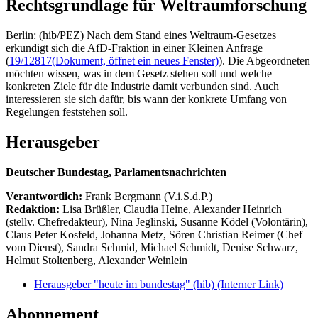
Rechtsgrundlage für Weltraumforschung
Berlin: (hib/PEZ) Nach dem Stand eines Weltraum-Gesetzes
erkundigt sich die AfD-Fraktion in einer Kleinen Anfrage
(
19/12817
(Dokument, öffnet ein neues Fenster)
). Die Abgeordneten
möchten wissen, was in dem Gesetz stehen soll und welche
konkreten Ziele für die Industrie damit verbunden sind. Auch
interessieren sie sich dafür, bis wann der konkrete Umfang von
Regelungen feststehen soll.
Herausgeber
Deutscher Bundestag, Parlamentsnachrichten
Verantwortlich:
Frank Bergmann (V.i.S.d.P.)
Redaktion:
Lisa Brüßler, Claudia Heine, Alexander Heinrich
(stellv. Chefredakteur), Nina Jeglinski,
Susanne Ködel (Volontärin),
Claus Peter Kosfeld, Johanna Metz, Sören Christian Reimer (Chef
vom Dienst), Sandra Schmid, Michael Schmidt, Denise Schwarz,
Helmut Stoltenberg, Alexander Weinlein
Herausgeber "heute im bundestag" (hib)
(Interner Link)
Abonnement