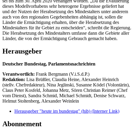
sei bis zum 30. April 2020 verlängert worden. „Da die Evaluierung
dieses Modellvorhabens sehr heterogene Ergebnisse geliefert hat
und der Nutzen der Herabsetzung des Mindestalters unter anderem
auch von den regionalen Gegebenheiten abhängig ist, sollen die
Länder die Ermächtigung erhalten, über die Herabsetzung des
Mindestalters für ihr Gebiet zu entscheiden“, schreibt die Regierung.
Die Herabsetzung des Mindestalters umfasse dann die Gebiete aller
Länder, die von der Ermächtigung Gebrauch gemacht haben.
Herausgeber
Deutscher Bundestag, Parlamentsnachrichten
Verantwortlich:
Frank Bergmann (V.i.S.d.P.)
Redaktion:
Lisa Brüßler, Claudia Heine, Alexander Heinrich
(stellv. Chefredakteur), Nina Jeglinski,
Susanne Ködel (Volontärin),
Claus Peter Kosfeld, Johanna Metz, Sören Christian Reimer (Chef
vom Dienst), Sandra Schmid, Michael Schmidt, Denise Schwarz,
Helmut Stoltenberg, Alexander Weinlein
Herausgeber "heute im bundestag" (hib)
(Interner Link)
Abonnement