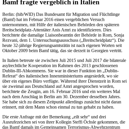
Bamf fragte vergeblich in Italien
Berlin: (hib/WID) Das Bundesamt für Migration und Flüchtlinge
(Bamf) hat im Februar 2016 einen vergeblichen Versuch
unternommen, mit Hilfe der italienischen Behörden den späteren
Breitscheidplatz-Attentäter Anis Amri zu identifizieren. Dies
berichtete die damalige Liaisonbeamtin der Behörde in Rom, Sonja
Rezvani, dem 1. Untersuchungsausschuss („Breitscheidplatz“). Die
heute 32-jährige Regierungsamtsrätin ist nach eigenen Worten seit
Oktober 2009 beim Bamf tätig, das sie derzeit in Georgien vertritt.
In Italien betreute sie zwischen Juli 2015 und Juli 2017 die bilaterale
asylrechtliche Kooperation im Rahmen des 2013 geschlossenen
Dublin-III-Abkommens. Sie war in dieser Funktion im „Dublin-
Referat“ des italienischen Innenministeriums angesiedelt, wo sie
über ein eigenes Büro verfügte. Während ihrer Dienstzeit in Rom sei
sie zweimal aus Deutschland auf Amri angesprochen worden,
berichtete die Zeugin, am 16. Februar 2016 und ein weiteres Mal
nach dem Anschlag in Berlin am 30. Dezember desselben Jahres.
Sie habe sich zu diesem Zeitpunkt allerdings zunächst nicht daran
erinnert, mit dem Mann schon einmal zu tun gehabt zu haben.
Die erste Anfrage mit der Bemerkung „eilt sehr“ und drei
Ausrufezeichen sei von ihrer Kollegin Steffi Öchsle gekommen, die
das Bamf damals im Gemeinsamen Terrorismus-Abwehrzentrum