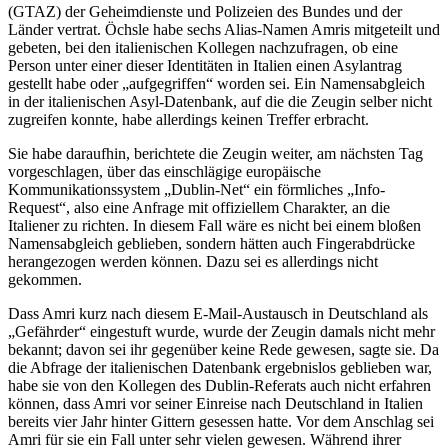
(GTAZ) der Geheimdienste und Polizeien des Bundes und der
Länder vertrat. Öchsle habe sechs Alias-Namen Amris mitgeteilt und
gebeten, bei den italienischen Kollegen nachzufragen, ob eine
Person unter einer dieser Identitäten in Italien einen Asylantrag
gestellt habe oder „aufgegriffen“ worden sei. Ein Namensabgleich
in der italienischen Asyl-Datenbank, auf die die Zeugin selber nicht
zugreifen konnte, habe allerdings keinen Treffer erbracht.
Sie habe daraufhin, berichtete die Zeugin weiter, am nächsten Tag
vorgeschlagen, über das einschlägige europäische
Kommunikationssystem „Dublin-Net“ ein förmliches „Info-
Request“, also eine Anfrage mit offiziellem Charakter, an die
Italiener zu richten. In diesem Fall wäre es nicht bei einem bloßen
Namensabgleich geblieben, sondern hätten auch Fingerabdrücke
herangezogen werden können. Dazu sei es allerdings nicht
gekommen.
Dass Amri kurz nach diesem E-Mail-Austausch in Deutschland als
„Gefährder“ eingestuft wurde, wurde der Zeugin damals nicht mehr
bekannt; davon sei ihr gegenüber keine Rede gewesen, sagte sie. Da
die Abfrage der italienischen Datenbank ergebnislos geblieben war,
habe sie von den Kollegen des Dublin-Referats auch nicht erfahren
können, dass Amri vor seiner Einreise nach Deutschland in Italien
bereits vier Jahr hinter Gittern gesessen hatte. Vor dem Anschlag sei
Amri für sie ein Fall unter sehr vielen gewesen. Während ihrer