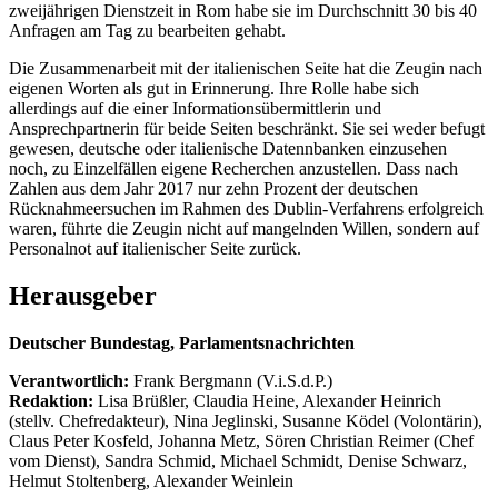
zweijährigen Dienstzeit in Rom habe sie im Durchschnitt 30 bis 40
Anfragen am Tag zu bearbeiten gehabt.
Die Zusammenarbeit mit der italienischen Seite hat die Zeugin nach
eigenen Worten als gut in Erinnerung. Ihre Rolle habe sich
allerdings auf die einer Informationsübermittlerin und
Ansprechpartnerin für beide Seiten beschränkt. Sie sei weder befugt
gewesen, deutsche oder italienische Datennbanken einzusehen
noch, zu Einzelfällen eigene Recherchen anzustellen. Dass nach
Zahlen aus dem Jahr 2017 nur zehn Prozent der deutschen
Rücknahmeersuchen im Rahmen des Dublin-Verfahrens erfolgreich
waren, führte die Zeugin nicht auf mangelnden Willen, sondern auf
Personalnot auf italienischer Seite zurück.
Herausgeber
Deutscher Bundestag, Parlamentsnachrichten
Verantwortlich:
Frank Bergmann (V.i.S.d.P.)
Redaktion:
Lisa Brüßler, Claudia Heine, Alexander Heinrich
(stellv. Chefredakteur), Nina Jeglinski,
Susanne Ködel (Volontärin),
Claus Peter Kosfeld, Johanna Metz, Sören Christian Reimer (Chef
vom Dienst), Sandra Schmid, Michael Schmidt, Denise Schwarz,
Helmut Stoltenberg, Alexander Weinlein