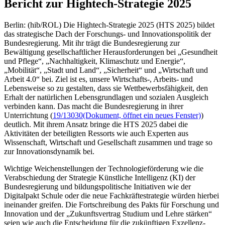
Bericht zur Hightech-Strategie 2025
Berlin: (hib/ROL) Die Hightech-Strategie 2025 (HTS 2025) bildet
das strategische Dach der Forschungs- und Innovationspolitik der
Bundesregierung. Mit ihr trägt die Bundesregierung zur
Bewältigung gesellschaftlicher Herausforderungen bei „Gesundheit
und Pflege“, „Nachhaltigkeit, Klimaschutz und Energie“,
„Mobilität“, „Stadt und Land“, „Sicherheit“ und „Wirtschaft und
Arbeit 4.0“ bei. Ziel ist es, unsere Wirtschafts-, Arbeits- und
Lebensweise so zu gestalten, dass sie Wettbewerbsfähigkeit, den
Erhalt der natürlichen Lebensgrundlagen und sozialen Ausgleich
verbinden kann. Das macht die Bundesregierung in ihrer
Unterrichtung (
19/13030
(Dokument, öffnet ein neues Fenster)
)
deutlich. Mit ihrem Ansatz bringe die HTS 2025 dabei die
Aktivitäten der beteiligten Ressorts wie auch Experten aus
Wissenschaft, Wirtschaft und Gesellschaft zusammen und trage so
zur Innovationsdynamik bei.
Wichtige Weichenstellungen der Technologieförderung wie die
Verabschiedung der Strategie Künstliche Intelligenz (KI) der
Bundesregierung und bildungspolitische Initiativen wie der
Digitalpakt Schule oder die neue Fachkräftestrategie würden hierbei
ineinander greifen. Die Fortschreibung des Pakts für Forschung und
Innovation und der „Zukunftsvertrag Studium und Lehre stärken“
seien wie auch die Entscheidung für die zukünftigen Exzellenz-