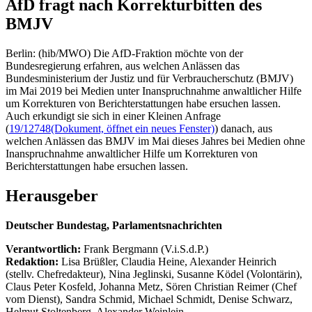
AfD fragt nach Korrekturbitten des
BMJV
Berlin: (hib/MWO) Die AfD-Fraktion möchte von der
Bundesregierung erfahren, aus welchen Anlässen das
Bundesministerium der Justiz und für Verbraucherschutz (BMJV)
im Mai 2019 bei Medien unter Inanspruchnahme anwaltlicher Hilfe
um Korrekturen von Berichterstattungen habe ersuchen lassen.
Auch erkundigt sie sich in einer Kleinen Anfrage
(
19/12748
(Dokument, öffnet ein neues Fenster)
) danach, aus
welchen Anlässen das BMJV im Mai dieses Jahres bei Medien ohne
Inanspruchnahme anwaltlicher Hilfe um Korrekturen von
Berichterstattungen habe ersuchen lassen.
Herausgeber
Deutscher Bundestag, Parlamentsnachrichten
Verantwortlich:
Frank Bergmann (V.i.S.d.P.)
Redaktion:
Lisa Brüßler, Claudia Heine, Alexander Heinrich
(stellv. Chefredakteur), Nina Jeglinski,
Susanne Ködel (Volontärin),
Claus Peter Kosfeld, Johanna Metz, Sören Christian Reimer (Chef
vom Dienst), Sandra Schmid, Michael Schmidt, Denise Schwarz,
Helmut Stoltenberg, Alexander Weinlein