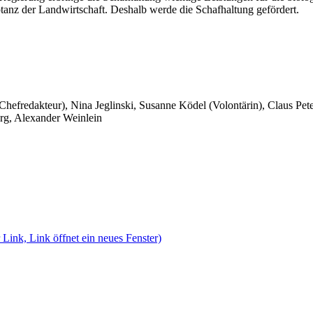
eptanz der Landwirtschaft. Deshalb werde die Schafhaltung gefördert.
 Chefredakteur), Nina Jeglinski,
Susanne Ködel (Volontärin),
Claus Pet
rg, Alexander Weinlein
 Link, Link öffnet ein neues Fenster)