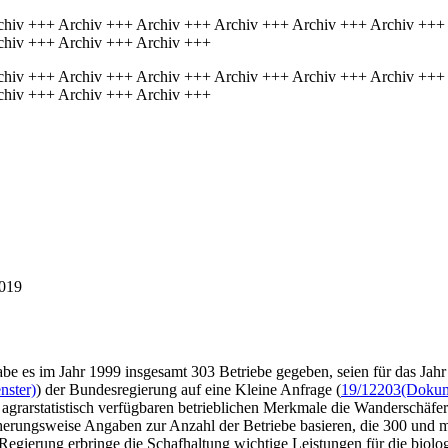
chiv +++ Archiv +++ Archiv +++ Archiv +++ Archiv +++ Archiv +++
chiv +++ Archiv +++ Archiv +++
chiv +++ Archiv +++ Archiv +++ Archiv +++ Archiv +++ Archiv +++
chiv +++ Archiv +++ Archiv +++
2019
be es im Jahr 1999 insgesamt 303 Betriebe gegeben, seien für das Jah
nster)
) der Bundesregierung auf eine Kleine Anfrage (
19/12203
(Dokume
 agrarstatistisch verfügbaren betrieblichen Merkmale die Wanderschäfe
erungsweise Angaben zur Anzahl der Betriebe basieren, die 300 und meh
egierung erbringe die Schafhaltung wichtige Leistungen für die biologi