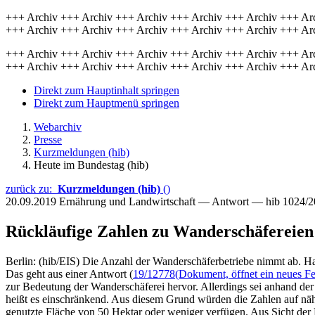
+++ Archiv +++ Archiv +++ Archiv +++ Archiv +++ Archiv +++ Ar
+++ Archiv +++ Archiv +++ Archiv +++ Archiv +++ Archiv +++ Ar
+++ Archiv +++ Archiv +++ Archiv +++ Archiv +++ Archiv +++ Ar
+++ Archiv +++ Archiv +++ Archiv +++ Archiv +++ Archiv +++ Ar
Direkt zum Hauptinhalt springen
Direkt zum Hauptmenü springen
Webarchiv
Presse
Kurzmeldungen (hib)
Heute im Bundestag (hib)
zurück zu:
Kurzmeldungen (hib)
()
20.09.2019
Ernährung und Landwirtschaft — Antwort — hib 1024/
Rückläufige Zahlen zu Wanderschäfereien
Berlin: (hib/EIS) Die Anzahl der Wanderschäferbetriebe nimmt ab. Ha
Das geht aus einer Antwort (
19/12778
(Dokument, öffnet ein neues Fe
zur Bedeutung der Wanderschäferei hervor. Allerdings sei anhand der
heißt es einschränkend. Aus diesem Grund würden die Zahlen auf näh
genutzte Fläche von 50 Hektar oder weniger verfügen. Aus Sicht der R